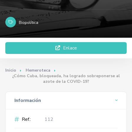
Biopolítica
Enlace
Inicio
Hemeroteca
¿Cómo Cuba, bloqueada, ha logrado sobreponerse al
azote de la COVID-19?
Información
Ref.:
112