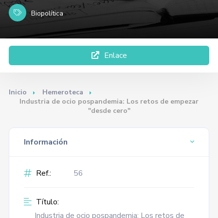
Biopolítica
Enlace
Inicio
Hemeroteca
Industria de ocio pospandemia: Los retos de empezar
"desde cero"
Información
Ref.:
56
Título:
Industria de ocio pospandemia: Los retos de