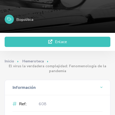
Biopolítica
Enlace
Inicio
Hemeroteca
El virus la verdadera complejidad: Fenomenología de la
pandemia
Información
Ref.:
608