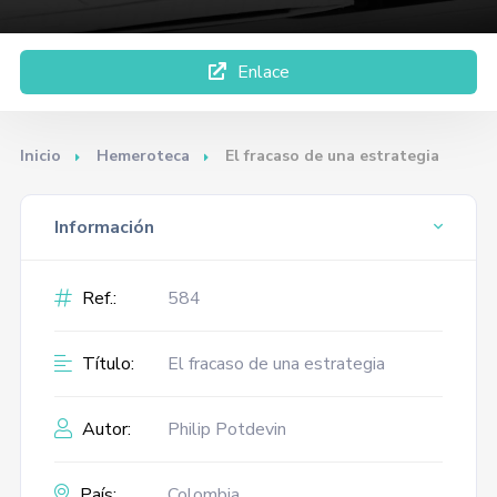
Enlace
Inicio
Hemeroteca
El fracaso de una estrategia
Información
Ref.:
584
Título:
El fracaso de una estrategia
Autor:
Philip Potdevin
País:
Colombia