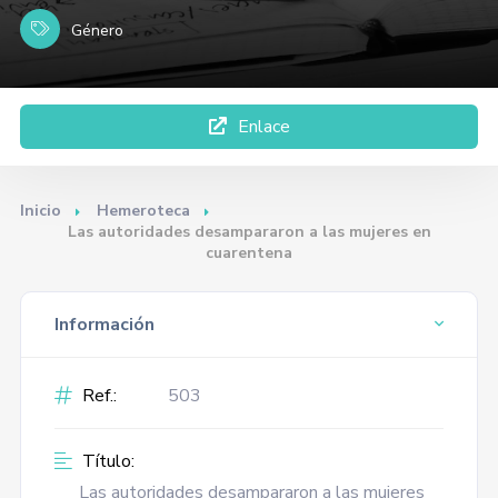
Género
Enlace
Inicio
Hemeroteca
Las autoridades desampararon a las mujeres en
cuarentena
Información
Ref.:
503
Título:
Las autoridades desampararon a las mujeres