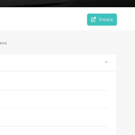
Enlace
iana