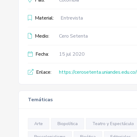
País:
Colombia
Material:
Entrevista
Medio:
Cero Setenta
Fecha:
15 jul 2020
Enlace:
https://cerosetenta.uniandes.edu.co
Temáticas
Arte
Biopolítica
Teatro y Espectáculo
Poscolonialismo
Bioética
Editoriales