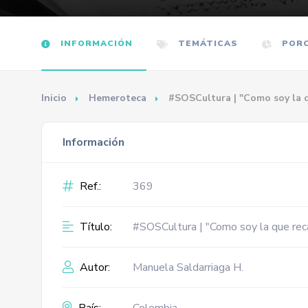
INFORMACIÓN
TEMÁTICAS
PORC
Inicio
Hemeroteca
#SOSCultura | "Como soy la q
Información
Ref.:
369
Título:
#SOSCultura | "Como soy la que reca
Autor:
Manuela Saldarriaga H.