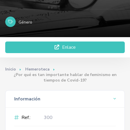
Género
Enlace
Inicio
Hemeroteca
¿Por qué es tan importante hablar de feminismo en
tiempos de Covid-19?
Información
Ref.:
300