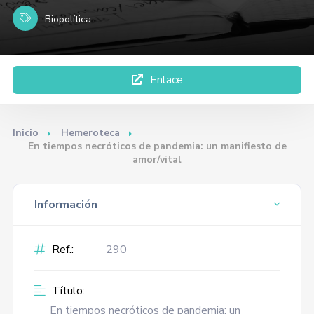
Biopolítica
Enlace
Inicio
Hemeroteca
En tiempos necróticos de pandemia: un manifiesto de
amor/vital
Información
Ref.:
290
Título:
En tiempos necróticos de pandemia: un