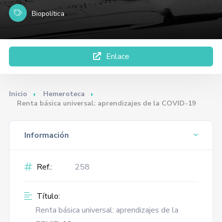
Biopolítica
Enlace
Inicio
Hemeroteca
Renta básica universal: aprendizajes de la COVID-19
Información
Ref.:
258
Título:
Renta básica universal: aprendizajes de la