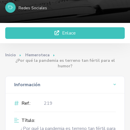
Redes Sociales
Enlace
Inicio
Hemeroteca
¿Por qué la pandemia es terreno tan fértil para el
humor?
Información
Ref.:
219
Título:
¿Por qué la pandemia es terreno tan fértil para