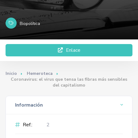
Biopolítica
Enlace
Inicio
Hemeroteca
Coronavirus: el virus que tensa las fibras más sensibles
del capitalismo
Información
Ref.:
2