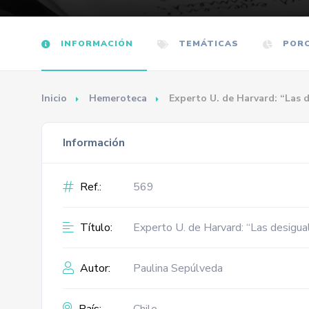
INFORMACIÓN
TEMÁTICAS
PORC
Inicio
Hemeroteca
Experto U. de Harvard: “Las 
Información
Ref.:
569
Título:
Experto U. de Harvard: “Las desigua
Autor:
Paulina Sepúlveda