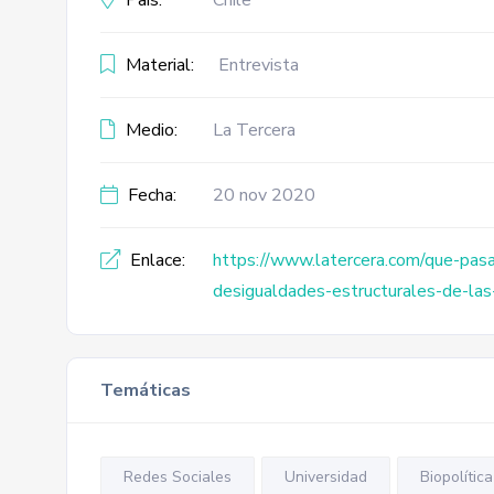
País:
Chile
Material:
Entrevista
Medio:
La Tercera
Fecha:
20 nov 2020
Enlace:
https://www.latercera.com/que-pasa/
desigualdades-estructurales-d
Temáticas
Redes Sociales
Universidad
Biopolítica