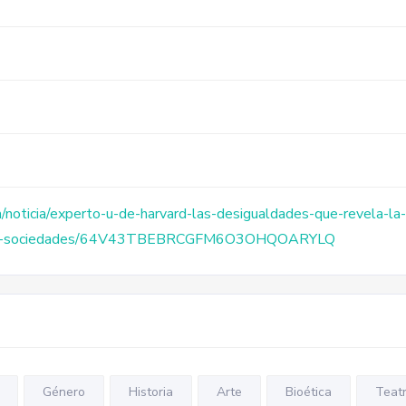
noticia/experto-u-de-harvard-las-desigualdades-que-revela-la-t
e-las-sociedades/64V43TBEBRCGFM6O3OHQOARYLQ
Género
Historia
Arte
Bioética
Teatr