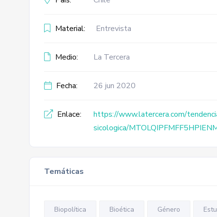
País:
Chile
Material:
Entrevista
Medio:
La Tercera
Fecha:
26 jun 2020
Enlace:
https://www.latercera.com/tendencia
sicologica/MTOLQIPFMFF5HPIE
Temáticas
Biopolítica
Bioética
Género
Estu