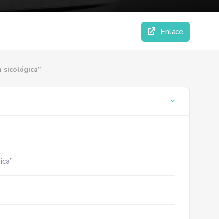
Enlace
n sicológica”
ica”