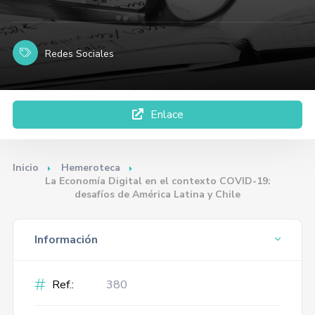
Redes Sociales
Enlace
Inicio
Hemeroteca
La Economía Digital en el contexto COVID-19:
desafíos de América Latina y Chile
Información
Ref.:
380