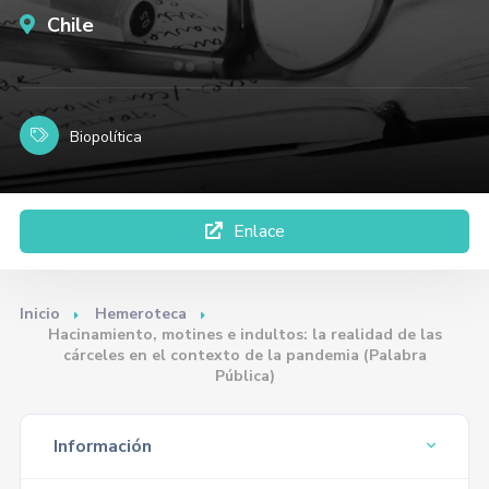
Chile
Biopolítica
Enlace
Inicio
Hemeroteca
Hacinamiento, motines e indultos: la realidad de las
cárceles en el contexto de la pandemia (Palabra
Pública)
Información