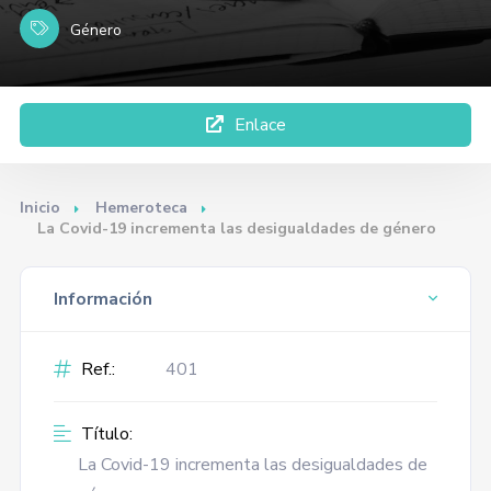
Género
Enlace
Inicio
Hemeroteca
La Covid-19 incrementa las desigualdades de género
Información
Ref.:
401
Título:
La Covid-19 incrementa las desigualdades de