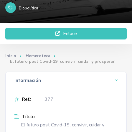
Biopolítica
Enlace
Inicio
Hemeroteca
El futuro post Covid-19: convivir, cuidar y prosperar
Información
Ref.:
377
Título:
El futuro post Covid-19: convivir, cuidar y